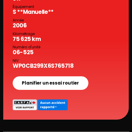
Équipement
S **Manuelle**
Année
2006
Kilométrage
75 625 km
Numéro d'unité
06-525
NIV
WP0CB299X6S765718
Planifier un essai routier