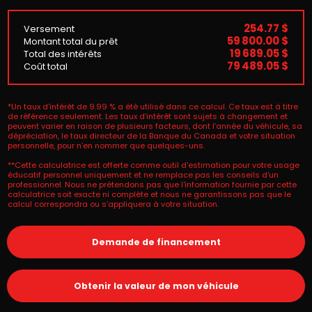
254.77 $
Versement
59 800.00 $
Montant total du prêt
19 689.05 $
Total des intérêts
79 489.05 $
Coût total
*Un taux d’intérêt de 9.99 % a été utilisé dans ce calcul. Ce taux est à titre
de référence seulement. Les taux d’intérêt sont sujets à changement et
peuvent varier en raison de plusieurs facteurs, dont l’année du véhicule, sa
dépréciation, le taux directeur de la Banque du Canada et votre situation
personnelle, pour n’en nommer que quelques-uns.
**Cette calculatrice est offerte comme outil d'estimation pour votre usage
éducatif personnel uniquement et ne remplace pas les conseils d'un
professionnel. Nous ne prétendons pas que l'information fournie par cette
calculatrice soit exacte ni complète et nous ne garantissons pas que le
calcul correspondra ou s’appliquera à votre situation.
Demande de financement
Obtenir la valeur de mon véhicule