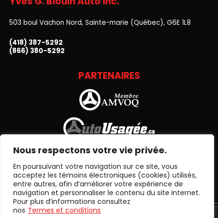
Yves G. Blouin Auto Inc.
503 boul Vachon Nord, Sainte-marie (Québec), G6E 1L8
(418) 387-5292
(866) 380-5292
PARTENAIRES
Nous respectons votre vie privée.
En poursuivant votre navigation sur ce site, vous
acceptez les témoins électroniques (cookies) utilisés,
entre autres, afin d’améliorer votre expérience de
navigation et personnaliser le contenu du site internet.
Pour plus d’informations consultez
nos
Termes et conditions