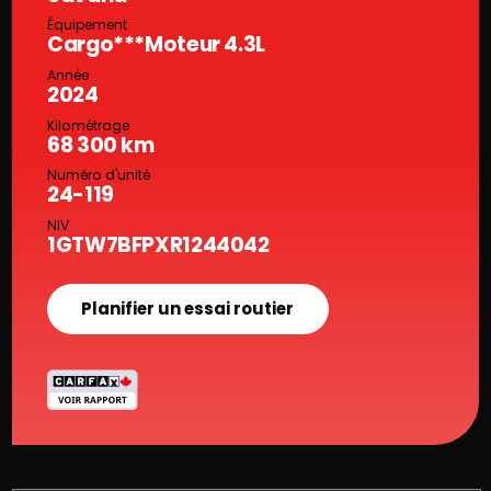
Équipement
Cargo***Moteur 4.3L
Année
2024
Kilométrage
68 300 km
Numéro d'unité
24-119
NIV
1GTW7BFPXR1244042
Planifier un essai routier