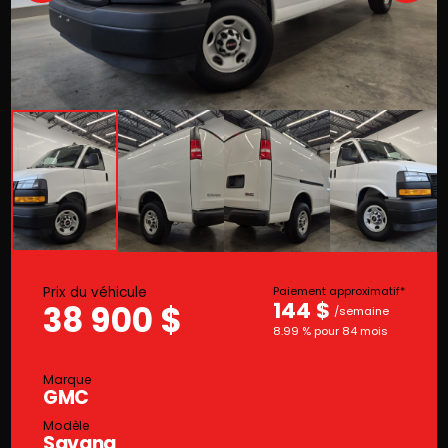
Prix du véhicule
Paiement approximatif*
144 $
38 900 $
/semaine
8.99 % pour 84 mois
Marque
GMC
Modèle
Savana