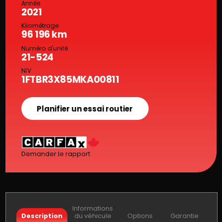
Année
2021
Kilométrage
96 196 km
Numéro d'unité
21-524
NIV
1FTBR3X85MKA00811
Planifier un essai routier
Demander le rapport
Informations
Description
du véhicule
Options
Garantie