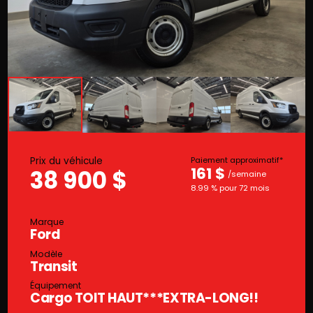
Prix du véhicule
Paiement approximatif*
161 $
38 900 $
/semaine
8.99 % pour 72 mois
Marque
Ford
Modèle
Transit
Équipement
Cargo TOIT HAUT***EXTRA-LONG!!