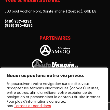
Yves G. Blouin Auto Inc.
503 boul Vachon Nord, Sainte-marie (Québec), G6E 1L8
(418) 387-5292
(866) 380-5292
PARTENAIRES
Nous respectons votre vie privée.
En poursuivant votre navigation sur ce site, vous
acceptez les témoins électroniques (cookies) utilisés,
entre autres, afin d’améliorer votre expérience de
navigation et personnaliser le contenu du site internet.
Pour plus d’informations consultez
nos
Termes et conditions