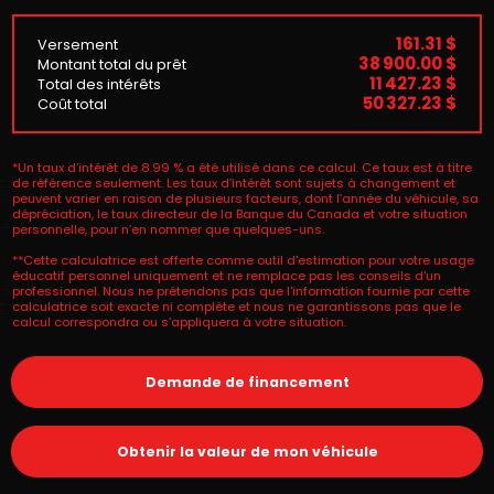
161.31 $
Versement
38 900.00 $
Montant total du prêt
11 427.23 $
Total des intérêts
50 327.23 $
Coût total
*Un taux d’intérêt de 8.99 % a été utilisé dans ce calcul. Ce taux est à titre
de référence seulement. Les taux d’intérêt sont sujets à changement et
peuvent varier en raison de plusieurs facteurs, dont l’année du véhicule, sa
dépréciation, le taux directeur de la Banque du Canada et votre situation
personnelle, pour n’en nommer que quelques-uns.
**Cette calculatrice est offerte comme outil d'estimation pour votre usage
éducatif personnel uniquement et ne remplace pas les conseils d'un
professionnel. Nous ne prétendons pas que l'information fournie par cette
calculatrice soit exacte ni complète et nous ne garantissons pas que le
calcul correspondra ou s’appliquera à votre situation.
Demande de financement
Obtenir la valeur de mon véhicule