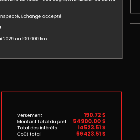
 inspecté, Échange accepté
!
ai 2029 ou 100 000 km
190.72 $
Versement
54 900.00 $
Montant total du prêt
14 523.51 $
Total des intérêts
69 423.51 $
Coût total