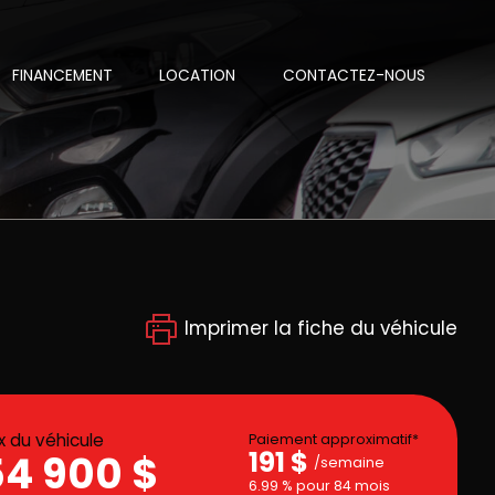
FINANCEMENT
LOCATION
CONTACTEZ-NOUS
Imprimer la fiche du véhicule
ix du véhicule
Paiement approximatif*
191 $
54 900 $
/semaine
6.99 % pour 84 mois