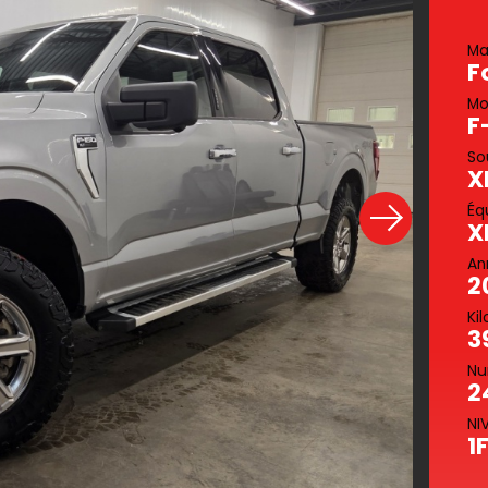
Ma
F
Mo
F
So
X
Éq
X
An
2
Ki
3
Nu
2
NI
1