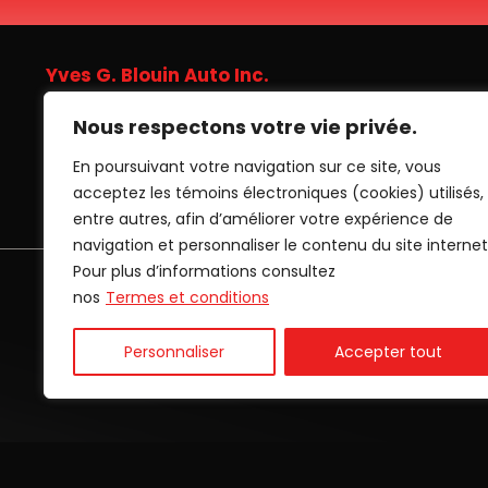
Yves G. Blouin Auto Inc.
Nous respectons votre vie privée.
503 boul Vachon Nord, Sainte-marie (Québec), G6E 1L8
En poursuivant votre navigation sur ce site, vous
(418) 387-5292
acceptez les témoins électroniques (cookies) utilisés,
(866) 380-5292
entre autres, afin d’améliorer votre expérience de
navigation et personnaliser le contenu du site internet
Pour plus d’informations consultez
ACCUEIL
INVENTAIRE
LOCATION
FINANCE
nos
Termes et conditions
Personnaliser
Accepter tout
Termes et conditions
| © Tous droits réservés 2026
Asso
AMVOQ ne se tient pas responsable du contenu, de la pu