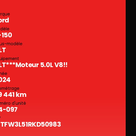
rque
ord
dèle
-150
us-modèle
LT
uipement
LT***Moteur 5.0L V8!!
née
024
lométrage
9 441 km
méro d'unité
4-097
V
FTFW3L51RKD50983