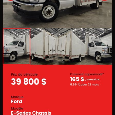
Prix du véhicule
Paiement approximatif*
165 $
39 800 $
/semaine
8.99 % pour 72 mois
Marque
Ford
Modèle
E-Series Chassis