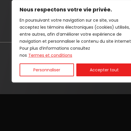
Nous respectons votre vie privée.
503 boul Vachon Nord, Sainte-marie (Québec), G6E 1L8
En poursuivant votre navigation sur ce site, vous
(418) 387-5292
acceptez les témoins électroniques (cookies) utilisés,
(866) 380-5292
entre autres, afin d’améliorer votre expérience de
navigation et personnaliser le contenu du site internet
Pour plus d’informations consultez
ACCUEIL
INVENTAIRE
LOCATION
FINANCE
nos
Termes et conditions
Personnaliser
Accepter tout
Termes et conditions
| © Tous droits réservés 2026
Asso
AMVOQ ne se tient pas responsable du contenu, de la pu