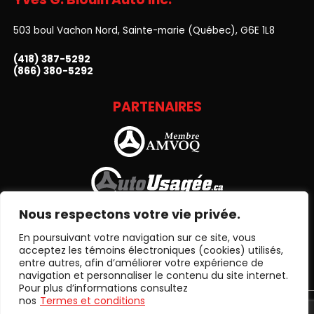
503 boul Vachon Nord, Sainte-marie (Québec), G6E 1L8
(418) 387-5292
(866) 380-5292
PARTENAIRES
Nous respectons votre vie privée.
En poursuivant votre navigation sur ce site, vous
acceptez les témoins électroniques (cookies) utilisés,
entre autres, afin d’améliorer votre expérience de
navigation et personnaliser le contenu du site internet.
Pour plus d’informations consultez
nos
Termes et conditions
Termes et conditions
| © Tous droits réservés 2026
Association